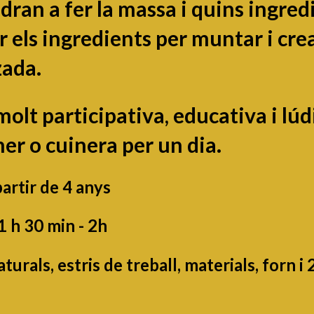
dran a fer la massa i quins ingred
 els ingredients per muntar i crea
zada.
molt participativa, educativa i lúd
er o cuinera per un dia.
artir de 4 anys
 h 30 min - 2h
turals, estris de treball
, materials, forn i