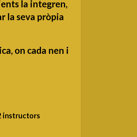
ients la integren,
r la seva pròpia
ica, on cada nen i
 2 instructors