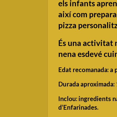
els infants apren
així com preparar
pizza personalit
És una activitat 
nena esdevé cuin
Edat recomanada: a p
Durada aproximada: 1
Inclou: ingredients na
d’Enfarinades.