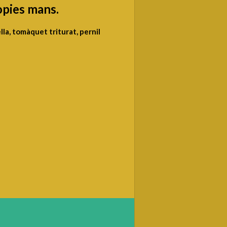
ròpies mans.
ella, tomàquet triturat, pernil